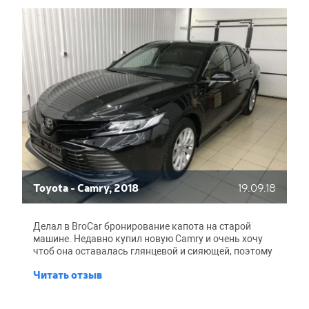
Toyota - Camry, 2018
19.09.18
Делал в BroCar бронирование капота на старой
машине. Недавно купил новую Camry и очень хочу
чтоб она оставалась глянцевой и сияющей, поэтому
решился на полное бронирование. Чтобы все
Читать отзыв
прошло качественно и быстро, обратился к старым
знакомым-парням из BroCar. Из предложенных
опций, выбрал пленку Suntek, она считается самой