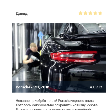
автомобиль утром часов в 10, забрал сразу после
работы. Пленка вообще незаметна, сидит как
влитая, ни стыков, ни пузырей. Так что хочу сказать
Давид
спасибо за хорошую работу.
Porsche - 911, 2018
4.09.18
Недавно приобрёл новый Porsche черного цвета.
Хотелось максимально сохранить новизну кузова.
Друзья посоветовали оклеить антигравийной