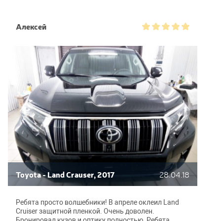
будто только из салона. Выше всяких похвал.
Забрал на следующий день после работы. Очень
удобно, что работаете до 10 вечера. Все для людей.
Алексей
Toyota - Land Crauser, 2017
28.04.18
Ребята просто волшебники! В апреле оклеил Land
Cruiser защитной пленкой. Очень доволен.
Бронировал кузов и оптику полностью. Ребята