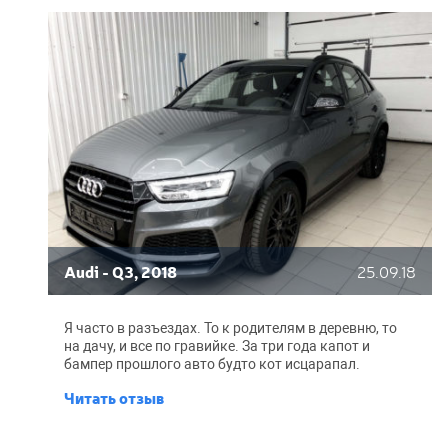
Audi - Q3, 2018
25.09.18
Я часто в разъездах. То к родителям в деревню, то
на дачу, и все по гравийке. За три года капот и
бампер прошлого авто будто кот исцарапал.
Поэтому в этот раз поехал на оклейку почти сразу с
Читать отзыв
салона, поклеил все глянцевые элементы, капот,
бампер, крылья и даже двери, чтобы наверняка)
Ребята молодцы, не затягивали. Оставил