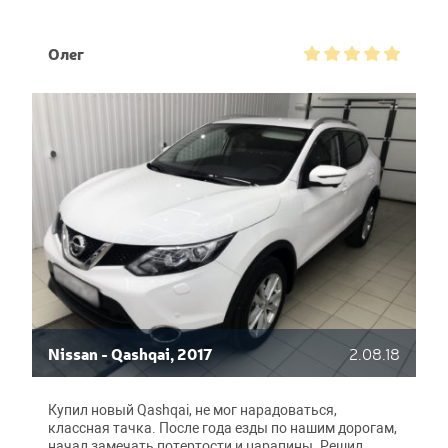
прочной и долговечной. Мастера, как обычно,
сделали все на высшем уровне: пленка легла ровно,
без вздутий и отслаивающихся уголков. Стыков не
Олег
видно даже вблизи, не знаю как именно они это
делают, но получается классно. Работа заняла всего
день, а цена приятно порадовала. Будут еще
проблемы- приеду в BroCar.
Nissan - Qashqai, 2017
2.08.18
Купил новый Qashqai, не мог нарадоваться,
классная тачка. После года езды по нашим дорогам,
начал замечать потертости и царапины. Решил