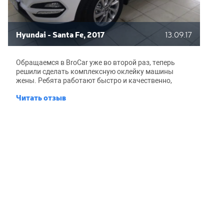
Hyundai - Santa Fe, 2017
13.09.17
Обращаемся в BroCar уже во второй раз, теперь
решили сделать комплексную оклейку машины
жены. Ребята работают быстро и качественно,
проверено лично. Машина блестит как новая из
Читать отзыв
салона. Жена довольна, а мне спокойно: можно
надолго забыть о царапинах и потертостях. Спасибо
еще раз!