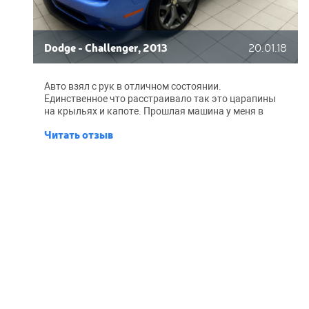
Dodge - Challenger, 2013
20.01.18
Авто взял с рук в отличном состоянии.
Единственное что расстраивало так это царапины
на крыльях и капоте. Прошлая машина у меня в
брони ездила, поэтому и для этой решил сделать
Читать отзыв
оклейку. BroCar выбрал по совету знакомого, что у
вас свою Тойоту бронировал. По итогу не пожалел.
Парни толковые, работают быстро - оставил утром,
к вечеру уже позвонили чтобы забирал. Бампер,
капот, крылья - все как новое, пленка вообще не
заметна. Спасибо за хорошую работу.