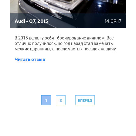
Audi - Q7, 2015
14.09.17
В 2015 делал у ребят бронирование винилом. Все
отлично получилось, но год назад стал замечать
мелкие царапины, а после частых поездок на дачу,
их количество сильно возросло. Решил сделать
Читать отзыв
бронирование повторно, но уже пленкой Suntek:
слышал что она прочная и живет долго. Мастерскую
искать не надо, есть проверенный BroCar. Парни, как
обычно, сделали все классно и быстро. Оставил
машину днем, забрал готовую уже следующим
вечером. Пленка прилегает отлично, стыков не
видно, машина стала блестеть. Работой доволен, все
по взрослому!
1
2
ВПЕРЕД