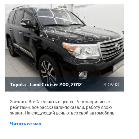
Toyota - Land Cruiser 200, 2012
8.09.18
Заехал в BroCar узнать о ценах. Разговорились с
ребятами, все рассказали-показали, работу свою
знают. На следующий день отвез свой автомобиль
на оклейку. У меня Land Cruiser уже не новый, есть
Читать отзыв
некоторые царапины и потертости. Мастера убрали
дефекты полировкой и наклеили пленку на капот,
крылья и бампер. Машина выглядит круто, блестит