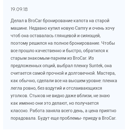
19.09.18
Делал в BroCar бронирование капота на старой
машине. Недавно купил новую Camry и очень хочу
чтоб она оставалась глянцевой и сияющей,
поэтому решился на полное бронирование. Чтобы
все прошло качественно и быстро, обратился к
старым знакомым-парням из BroCar. Из
предложенных опций, выбрал пленку Suntek, она
считается самой прочной и долговечной. Мастера,
как обычно, сделали все на высшем уровне: пленка
легла ровно, без вздутий и отслаивающихся
уголков. Стыков не видно даже вблизи, не знаю
как именно они это делают, но получается
классно. Работа заняла всего день, а цена приятно
порадовала. Будут еще проблемы- приеду в BroCar.