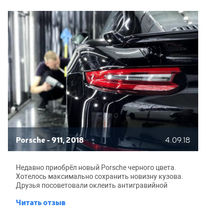
Porsche - 911, 2018
4.09.18
Недавно приобрёл новый Porsche черного цвета.
Хотелось максимально сохранить новизну кузова.
Друзья посоветовали оклеить антигравийной
прозрачной пленкой. Решил, лучше уж один раз
Читать отзыв
вложиться чем иметь посеченную сколами машину и
перекрашивать кузов. В общем почитал отзывы и
обратился в BroCar. Бронировал машину целиком.