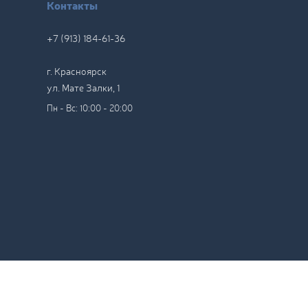
Контакты
+7 (913) 184-61-36
г. Красноярск
ул. Мате Залки, 1
Пн - Вс: 10:00 - 20:00
литика конфиденциальности
Хочу такой же сайт