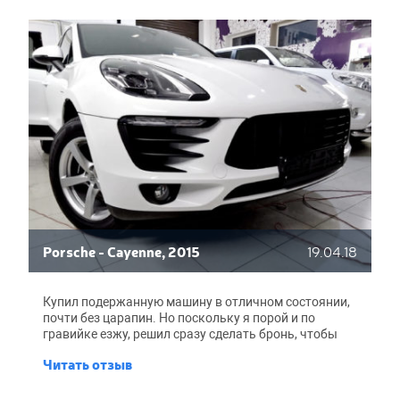
Porsche - Cayenne, 2015
19.04.18
Купил подержанную машину в отличном состоянии,
почти без царапин. Но поскольку я порой и по
гравийке езжу, решил сразу сделать бронь, чтобы
вскоре перекрашивать не пришлось. Посмотрел по
Читать отзыв
сайтам, почитал отзывы, в итоге выбрал BroCar.
Ребята молодцы, все сделали быстро. Капот,
передние крылья, бампер, фары поклеили за день.