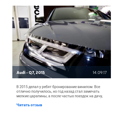
Audi - Q7, 2015
14.09.17
В 2015 делал у ребят бронирование винилом. Все
отлично получилось, но год назад стал замечать
мелкие царапины, а после частых поездок на дачу,
их количество сильно возросло. Решил сделать
Читать отзыв
бронирование повторно, но уже пленкой Suntek:
слышал что она прочная и живет долго. Мастерскую
искать не надо, есть проверенный BroCar. Парни, как