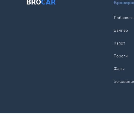
BRO
CAR
Брониров
Лобовое с
Бампер
Капот
Пороги
Фары
Боковые з
Copyright © BroCar, 2026