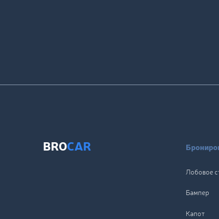
BRO
CAR
Брониров
Лобовое с
Бампер
Капот